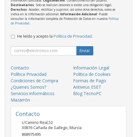
información solicitada;
Legitimación
: Consentimiento del usuario;
Destinatarios
: Solo se realizan cesiones si existe una obligación legal;
Derechos
: Acceder, rectificar y suprimir, así como otros derechos, como se
indica en la información adicional;
Información Adicional
: Puede
consultar la información completa de Protección de Datos en nuestra
Política
de Privacidad
.
He leído y acepto la
Política de Privacidad
.
Enviar
Contacto
Información Legal
Política Privacidad
Política de Cookies
Condiciones de Compra
Formas de Pago
¿Quienes Somos?
Antivirus ESET
Servicios informáticos
Blog TecnoPC
Mazarrón
Contacto
c/Camino Real,52
30876
Cañada de Gallego
,
Murcia
868975495