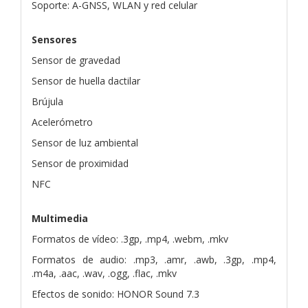
Soporte: A-GNSS, WLAN y red celular
Sensores
Sensor de gravedad
Sensor de huella dactilar
Brújula
Acelerómetro
Sensor de luz ambiental
Sensor de proximidad
NFC
Multimedia
Formatos de vídeo: .3gp, .mp4, .webm, .mkv
Formatos de audio: .mp3, .amr, .awb, .3gp, .mp4,
.m4a, .aac, .wav, .ogg, .flac, .mkv
Efectos de sonido: HONOR Sound 7.3