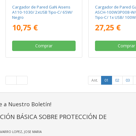
Cargador de Pared GaN Aisens
Cargador de Pared G
A110-1030/ 2xUSB Tipo-C/ 65W/
ASCH-100W3P008-W/
Negro
Tipo-C/ 1x USB/ 100W
10,75 €
27,25 €
Comprar
Comprar
Ant.
01
02
03
e a Nuestro Boletín!
CIÓN BÁSICA SOBRE PROTECCIÓN DE
AVARRO LOPEZ, JOSE MARIA