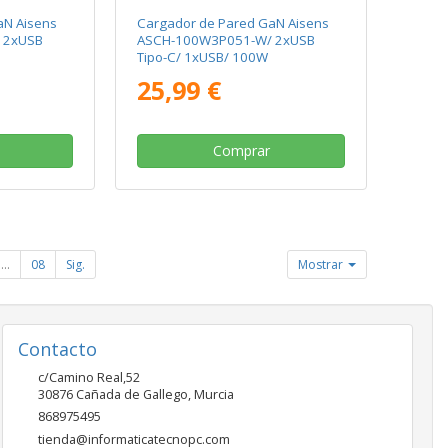
aN Aisens
Cargador de Pared GaN Aisens
 2xUSB
ASCH-100W3P051-W/ 2xUSB
Tipo-C/ 1xUSB/ 100W
25,99 €
Comprar
...
08
Sig.
Mostrar
Contacto
c/Camino Real,52
30876
Cañada de Gallego
,
Murcia
868975495
tienda@informaticatecnopc.com