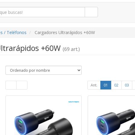
s / Teléfonos
Cargadores Ultrarápidos +60W
Ultrarápidos +60W
(69 art.)
Ant.
01
02
03