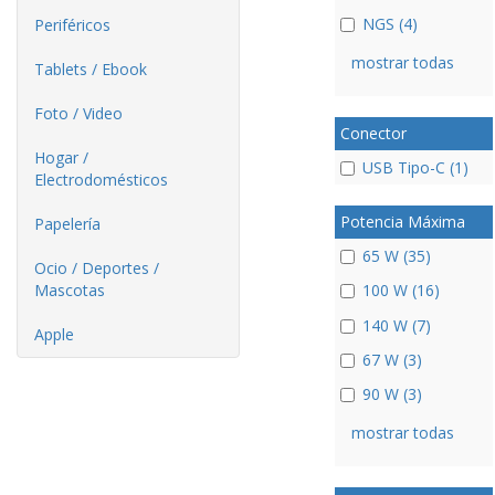
NGS (4)
Periféricos
mostrar todas
Tablets / Ebook
Foto / Video
Conector
Hogar /
USB Tipo-C (1)
Electrodomésticos
Potencia Máxima
Papelería
65 W (35)
Ocio / Deportes /
Mascotas
100 W (16)
140 W (7)
Apple
67 W (3)
90 W (3)
mostrar todas