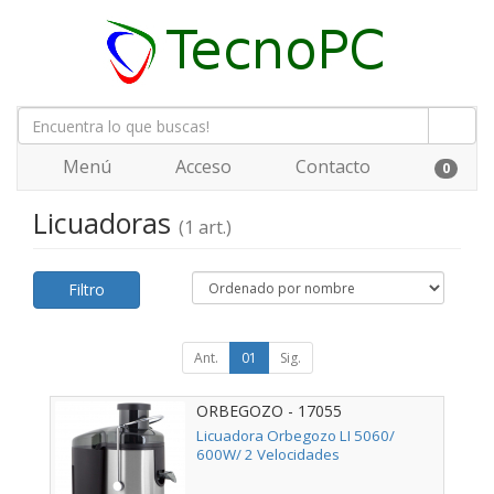
Menú
Acceso
Contacto
0
Licuadoras
(1 art.)
Filtro
Ant.
01
Sig.
ORBEGOZO - 17055
Licuadora Orbegozo LI 5060/
600W/ 2 Velocidades