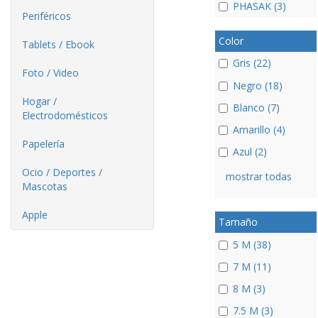
PHASAK (3)
Periféricos
Color
Tablets / Ebook
Gris (22)
Foto / Video
Negro (18)
Hogar /
Blanco (7)
Electrodomésticos
Amarillo (4)
Papelería
Azul (2)
Ocio / Deportes /
mostrar todas
Mascotas
Apple
Tamaño
5 M (38)
7 M (11)
8 M (3)
7.5 M (3)