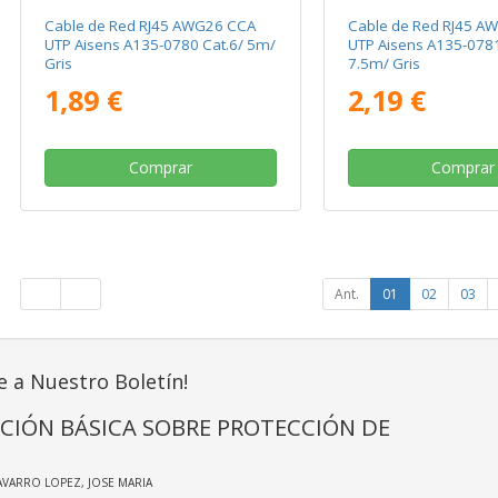
Cable de Red RJ45 AWG26 CCA
Cable de Red RJ45 A
UTP Aisens A135-0780 Cat.6/ 5m/
UTP Aisens A135-0781
Gris
7.5m/ Gris
1,89 €
2,19 €
Comprar
Comprar
Ant.
01
02
03
e a Nuestro Boletín!
CIÓN BÁSICA SOBRE PROTECCIÓN DE
AVARRO LOPEZ, JOSE MARIA