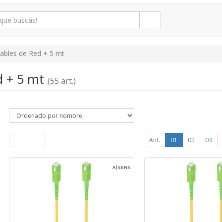
ables de Red + 5 mt
d + 5 mt
(55 art.)
Ant.
01
02
03