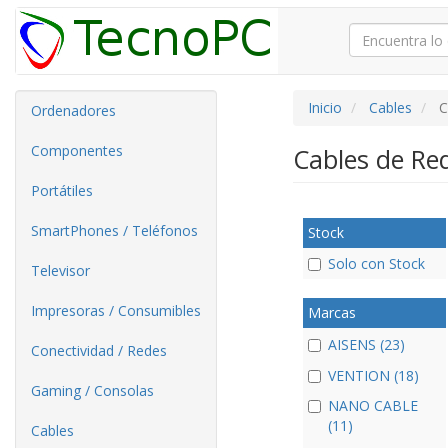
Inicio
Cables
C
Ordenadores
Componentes
Cables de Re
Portátiles
SmartPhones / Teléfonos
Stock
Solo con Stock
Televisor
Impresoras / Consumibles
Marcas
AISENS (23)
Conectividad / Redes
VENTION (18)
Gaming / Consolas
NANO CABLE
(11)
Cables