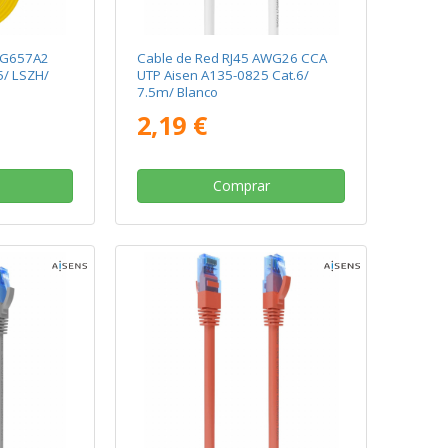
a G657A2
Cable de Red RJ45 AWG26 CCA
5/ LSZH/
UTP Aisen A135-0825 Cat.6/
7.5m/ Blanco
2,19 €
Comprar