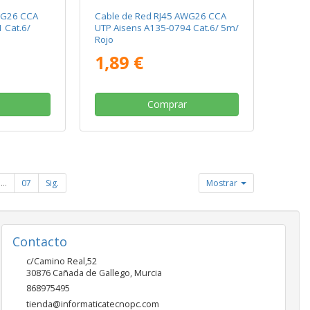
WG26 CCA
Cable de Red RJ45 AWG26 CCA
 Cat.6/
UTP Aisens A135-0794 Cat.6/ 5m/
Rojo
1,89 €
Comprar
...
07
Sig.
Mostrar
Contacto
c/Camino Real,52
30876
Cañada de Gallego
,
Murcia
868975495
tienda@informaticatecnopc.com