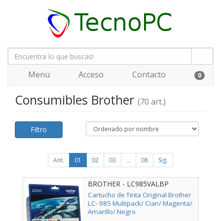
Menú
Acceso
Contacto
0
Consumibles Brother
(70 art.)
Filtro
Ant.
01
02
03
...
08
Sig.
BROTHER - LC985VALBP
Cartucho de Tinta Original Brother
LC- 985 Multipack/ Cian/ Magenta/
Amarillo/ Negro