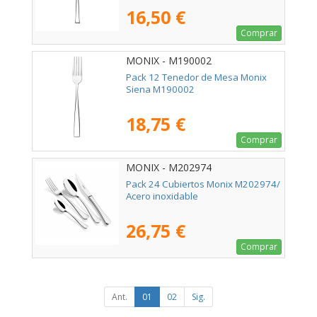
16,50 €
Comprar
MONIX - M190002
Pack 12 Tenedor de Mesa Monix
Siena M190002
18,75 €
Comprar
MONIX - M202974
Pack 24 Cubiertos Monix M202974/
Acero inoxidable
26,75 €
Comprar
Ant.
01
02
Sig.