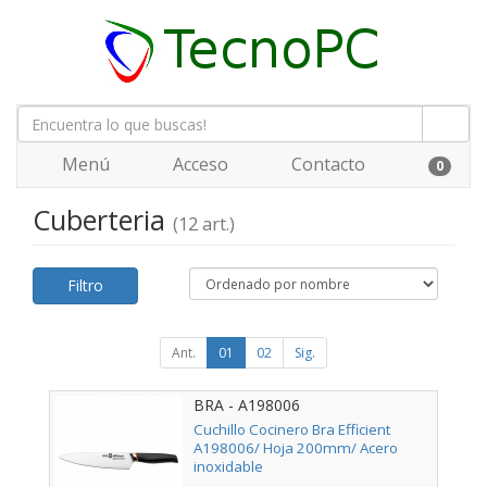
Menú
Acceso
Contacto
0
Cuberteria
(12 art.)
Filtro
Ant.
01
02
Sig.
BRA - A198006
Cuchillo Cocinero Bra Efficient
A198006/ Hoja 200mm/ Acero
inoxidable