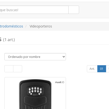
ctrodomésticos
Videoporteros
s
(1 art.)
Ant.
01