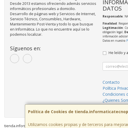
INFORMA
Desde 2013 estamos ofreciendo además servicios
DATOS
informáticos profesionales a domicilio.
Desarrollo de páginas web y Servicios de Internet,
Responsable
: N
Servicio Técnico, Consumibles, Hardware,
Finalidad
: Respon
Mantenimiento Post-Venta y todo lo que busque
Legitimación
: C
en Informática. Lo que no encuentre aquí se lo
obligación legal;
De
podemos localizar.
información adicio
Datos en nuestra
P
Síguenos en:
He leído y 
Contacto
Política Priva
Condiciones 
¿Quienes So
Servicios inf
Política de Cookies de tienda.informaticatecno
Utilizamos cookies propias y de terceros para mejorar
tienda.informaticatecnopc.com © 2026