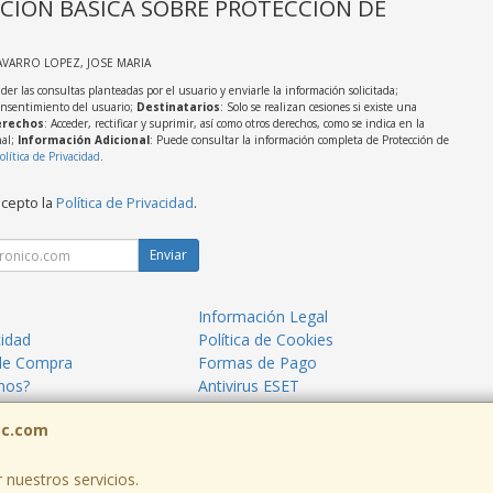
CIÓN BÁSICA SOBRE PROTECCIÓN DE
AVARRO LOPEZ, JOSE MARIA
der las consultas planteadas por el usuario y enviarle la información solicitada;
onsentimiento del usuario;
Destinatarios
: Solo se realizan cesiones si existe una
rechos
: Acceder, rectificar y suprimir, así como otros derechos, como se indica en la
nal;
Información Adicional
: Puede consultar la información completa de Protección de
olítica de Privacidad
.
acepto la
Política de Privacidad
.
Enviar
Información Legal
cidad
Política de Cookies
de Compra
Formas de Pago
mos?
Antivirus ESET
ormáticos Mazarrón
Blog TecnoPC
pc.com
 nuestros servicios.