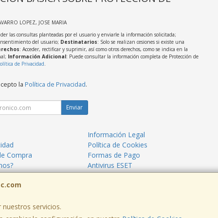
AVARRO LOPEZ, JOSE MARIA
der las consultas planteadas por el usuario y enviarle la información solicitada;
onsentimiento del usuario;
Destinatarios
: Solo se realizan cesiones si existe una
rechos
: Acceder, rectificar y suprimir, así como otros derechos, como se indica en la
nal;
Información Adicional
: Puede consultar la información completa de Protección de
olítica de Privacidad
.
acepto la
Política de Privacidad
.
Enviar
Información Legal
cidad
Política de Cookies
de Compra
Formas de Pago
mos?
Antivirus ESET
ormáticos Mazarrón
Blog TecnoPC
pc.com
 nuestros servicios.