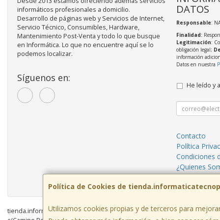
Desde 2013 estamos ofreciendo además servicios
DATOS
informáticos profesionales a domicilio.
Desarrollo de páginas web y Servicios de Internet,
Responsable
: N
Servicio Técnico, Consumibles, Hardware,
Finalidad
: Respon
Mantenimiento Post-Venta y todo lo que busque
Legitimación
: C
en Informática. Lo que no encuentre aquí se lo
obligación legal;
De
podemos localizar.
información adicio
Datos en nuestra
P
Síguenos en:
He leído y 
Contacto
Política Priva
Condiciones 
¿Quienes So
Servicios inf
Política de Cookies de tienda.informaticatecno
Utilizamos cookies propias y de terceros para mejorar
tienda.informaticatecnopc.com © 2026