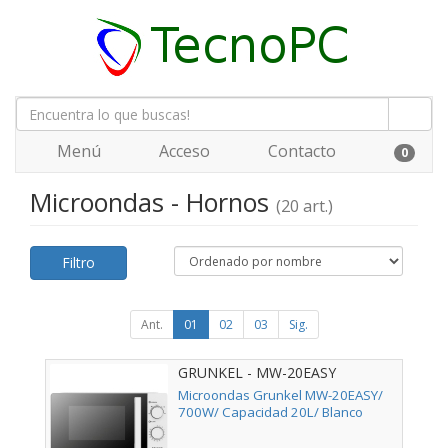
Menú
Acceso
Contacto
0
Microondas - Hornos
(20 art.)
Filtro
Ant.
01
02
03
Sig.
GRUNKEL - MW-20EASY
Microondas Grunkel MW-20EASY/
700W/ Capacidad 20L/ Blanco