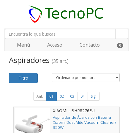
Menú
Acceso
Contacto
0
Aspiradores
(35 art.)
Filtro
Ant.
01
02
03
04
Sig.
XIAOMI - BHR8276EU
Aspirador de Ácaros con Batería
Xiaomi Dust Mite Vacuum Cleaner/
350W