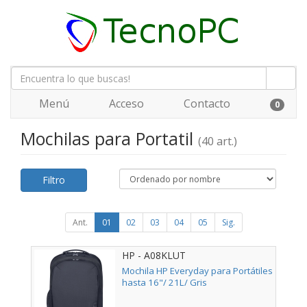
Menú
Acceso
Contacto
0
Mochilas para Portatil
(40 art.)
Filtro
Ant.
01
02
03
04
05
Sig.
HP - A08KLUT
Mochila HP Everyday para Portátiles
hasta 16"/ 21L/ Gris