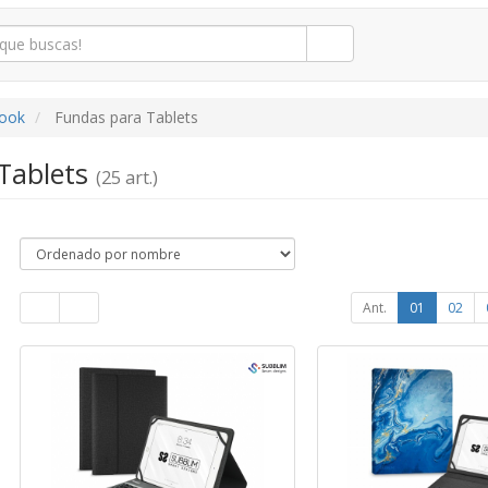
book
Fundas para Tablets
Tablets
(25 art.)
Ant.
01
02