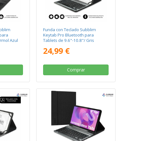
bblim
Funda con Teclado Subblim
para
Keytab Pro Bluetooth para
rmol Azul
Tablets de 9.6"-10.8"/ Gris
24,99 €
Comprar