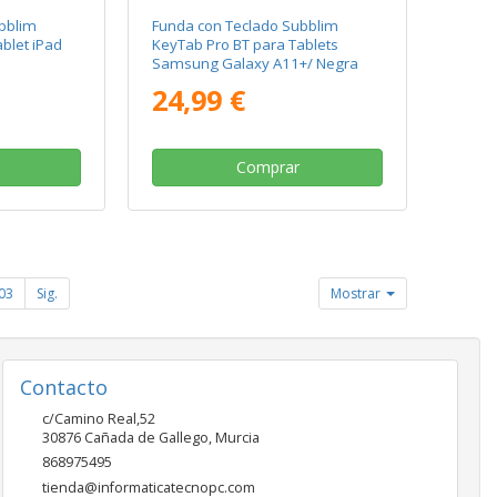
bblim
Funda con Teclado Subblim
blet iPad
KeyTab Pro BT para Tablets
Samsung Galaxy A11+/ Negra
24,99 €
Comprar
03
Sig.
Mostrar
Contacto
c/Camino Real,52
30876
Cañada de Gallego
,
Murcia
868975495
tienda@informaticatecnopc.com