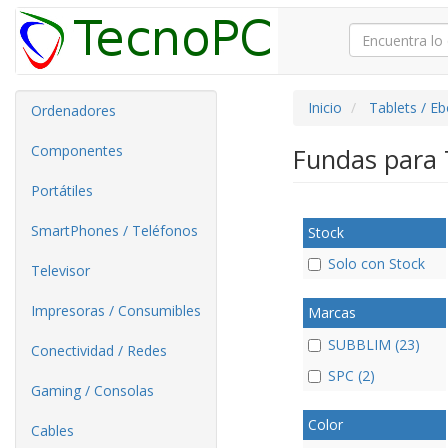
Inicio
Tablets / E
Ordenadores
Componentes
Fundas para 
Portátiles
SmartPhones / Teléfonos
Stock
Solo con Stock
Televisor
Impresoras / Consumibles
Marcas
SUBBLIM (23)
Conectividad / Redes
SPC (2)
Gaming / Consolas
Color
Cables