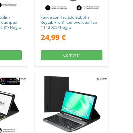
bblim
Funda con Teclado Subblim
 Touchpad
Keytab Pro BT Lenovo Idea Tab
10.8"/ Negra
11" 2025/ Negra
24,99 €
Comprar