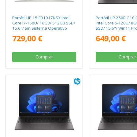
Portátil HP 15-FD1017NSX Intel
Portátil HP 250R G10
Core i7-150U/ 16GB/ 512GB SSD/
Intel Core 5-120U/ 8
15.6"/ Sin Sistema Operativo
SSD/ 15.6"/ Win11 Pr
729,00 €
649,00 €
Comprar
Comprar