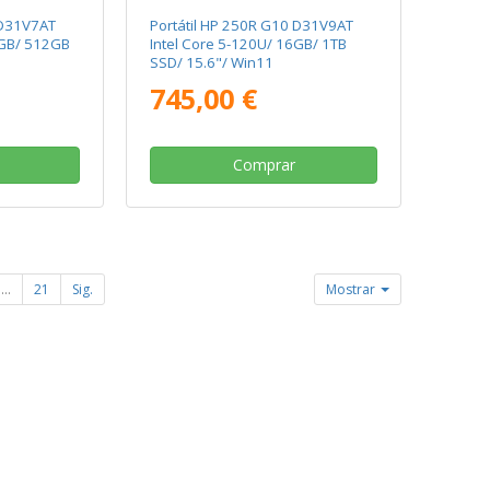
 D31V7AT
Portátil HP 250R G10 D31V9AT
6GB/ 512GB
Intel Core 5-120U/ 16GB/ 1TB
SSD/ 15.6"/ Win11
745,00 €
Comprar
...
21
Sig.
Mostrar