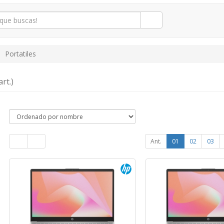
Portatiles
art.)
Ant.
01
02
03