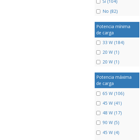
Si (104)
No (82)
Potencia mínima
de carga
33 W (184)
20 W (1)
20 W (1)
Potencia máxima
de carga
65 W (106)
45 W (41)
48 W (17)
90 W (5)
45 W (4)