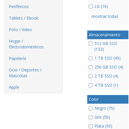
LG (16)
Periféricos
mostrar todas
Tablets / Ebook
Foto / Video
Almacenamiento
Hogar /
512 GB SSD
Electrodomésticos
(132)
1 TB SSD (45)
Papelería
256 GB SSD (4)
Ocio / Deportes /
Mascotas
2 TB SSD (4)
4 TB SSD (1)
Apple
Color
Negro (75)
Gris (50)
Plata (50)