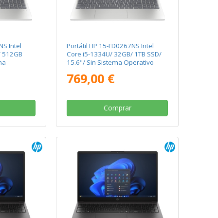
NS Intel
Portátil HP 15-FD0267NS Intel
/ 512GB
Core i5-1334U/ 32GB/ 1TB SSD/
ma
15.6"/ Sin Sistema Operativo
769,00 €
Comprar