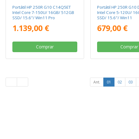
Portátil HP 250R G10 C14Q5ET
Portátil HP 250R G10
Intel Core 7-150U/ 16GB/ 512GB
Intel Core 5-120U/ 1
SSD/ 15.6"/ Win11 Pro
SSD/ 15.6"/ Win11
1.139,00 €
679,00 €
Comprar
Comprar
Ant.
01
02
03