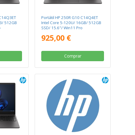
 C14Q3ET
Portátil HP 250R G10 C14Q4ET
GB/ 512GB
Intel Core 5-120U/ 16GB/ 512GB
o
SSD/ 15.6"/ Win11 Pro
925,00 €
Comprar