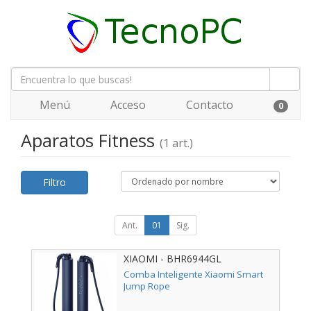
Menú
Acceso
Contacto
0
Aparatos Fitness
(1 art.)
Filtro
Ant.
01
Sig.
XIAOMI - BHR6944GL
Comba Inteligente Xiaomi Smart
Jump Rope