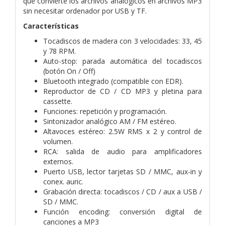
que convierte los archivos
analógicos en archivos MP3
sin necesitar ordenador por USB y TF.
Características
Tocadiscos de madera con 3 velocidades: 33, 45
y 78 RPM.
Auto-stop: parada automática del tocadiscos
(botón On / Off)
Bluetooth integrado (compatible con EDR).
Reproductor de CD / CD MP3 y pletina para
cassette.
Funciones: repetición y programación.
Sintonizador analógico AM / FM estéreo.
Altavoces estéreo: 2.5W RMS x 2 y control de
volumen.
RCA: salida de audio para amplificadores
externos.
Puerto USB, lector tarjetas SD / MMC, aux-in y
conex. auric.
Grabación directa: tocadiscos / CD / aux a USB /
SD / MMC.
Función encoding: conversión digital de
canciones a MP3