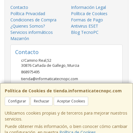
Contacto
Información Legal
Política Privacidad
Política de Cookies
Condiciones de Compra
Formas de Pago
¿Quienes Somos?
Antivirus ESET
Servicios informáticos
Blog TecnoPC
Mazarrón
Contacto
c/Camino Real,52
30876
Cañada de Gallego
,
Murcia
868975495
tienda@informaticatecnopc.com
Política de Cookies de tienda.informaticatecnopc.com
Horario
Configurar
Rechazar
Aceptar Cookies
9:00-14:00 15:00-19:30
Utilizamos cookies propias y de terceros para mejorar nuestros
servicios.
Puede obtener más información, o bien conocer cómo cambiar
c/Camino Real,52, 30876, Murcia, España. - C.I.F.: 23283452T - Tfno:
la configuración, en nuestra
Política de Cookies
.