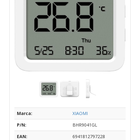
Marca:
XIAOMI
P/N:
BHR9041GL
EAN:
6941812797228