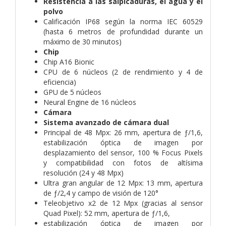
Resistencia a las salpicaduras, el agua y el
polvo
Calificación IP68 según la norma IEC 60529
(hasta 6 metros de profundidad durante un
máximo de 30 minutos)
Chip
Chip A16 Bionic
CPU de 6 núcleos (2 de rendimiento y 4 de
eficiencia)
GPU de 5 núcleos
Neural Engine de 16 núcleos
Cámara
Sistema avanzado de cámara dual
Principal de 48 Mpx: 26 mm, apertura de ƒ/1,6,
estabili­zación óptica de imagen por
desplazamiento del sensor, 100 % Focus Pixels
y compati­bilidad con fotos de altísima
resolución (24 y 48 Mpx)
Ultra gran angular de 12 Mpx: 13 mm, apertura
de ƒ/2,4 y campo de visión de 120°
Teleobjetivo x2 de 12 Mpx (gracias al sensor
Quad Pixel): 52 mm, apertura de ƒ/1,6,
estabili­zación óptica de imagen por