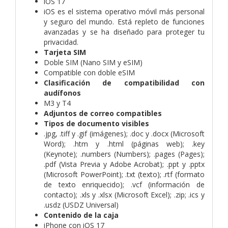
iOS 17
iOS es el sistema operativo móvil más personal
y seguro del mundo. Está repleto de funciones
avanzadas y se ha diseñado para proteger tu
privacidad.
Tarjeta SIM
Doble SIM (Nano SIM y eSIM)
Compatible con doble eSIM
Clasificación de compati­bilidad con
audífonos
M3 y T4
Adjuntos de correo compatibles
Tipos de documento visibles
.jpg, .tiff y .gif (imágenes); .doc y .docx (Microsoft
Word); .htm y .html (páginas web); .key
(Keynote); .numbers (Numbers); .pages (Pages);
.pdf (Vista Previa y Adobe Acrobat); .ppt y .pptx
(Microsoft PowerPoint); .txt (texto); .rtf (formato
de texto enriquecido); .vcf (información de
contacto); .xls y .xlsx (Microsoft Excel); .zip; .ics y
.usdz (USDZ Universal)
Contenido de la caja
iPhone con iOS 17