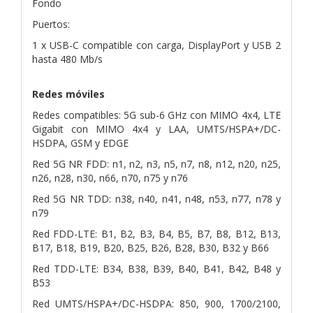
Fondo
Puertos:
1 x USB-C compatible con carga, DisplayPort y USB 2
hasta 480 Mb/s
Redes móviles
Redes compatibles: 5G sub-6 GHz con MIMO 4x4, LTE
Gigabit con MIMO 4x4 y LAA, UMTS/HSPA+/DC-
HSDPA, GSM y EDGE
Red 5G NR FDD: n1, n2, n3, n5, n7, n8, n12, n20, n25,
n26, n28, n30, n66, n70, n75 y n76
Red 5G NR TDD: n38, n40, n41, n48, n53, n77, n78 y
n79
Red FDD-LTE: B1, B2, B3, B4, B5, B7, B8, B12, B13,
B17, B18, B19, B20, B25, B26, B28, B30, B32 y B66
Red TDD-LTE: B34, B38, B39, B40, B41, B42, B48 y
B53
Red UMTS/HSPA+/DC-HSDPA: 850, 900, 1700/2100,