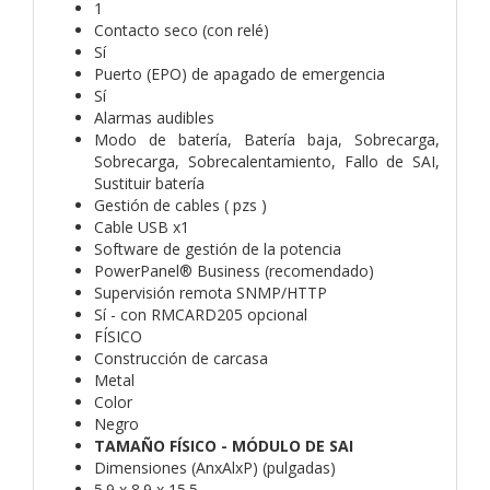
1
Contacto seco (con relé)
Sí
Puerto (EPO) de apagado de emergencia
Sí
Alarmas audibles
Modo de batería, Batería baja, Sobrecarga,
Sobrecarga, Sobrecalentamiento, Fallo de SAI,
Sustituir batería
Gestión de cables ( pzs )
Cable USB x1
Software de gestión de la potencia
PowerPanel® Business (recomendado)
Supervisión remota SNMP/HTTP
Sí - con RMCARD205 opcional
FÍSICO
Construcción de carcasa
Metal
Color
Negro
TAMAÑO FÍSICO - MÓDULO DE SAI
Dimensiones (AnxAlxP) (pulgadas)
5.9 x 8.9 x 15.5