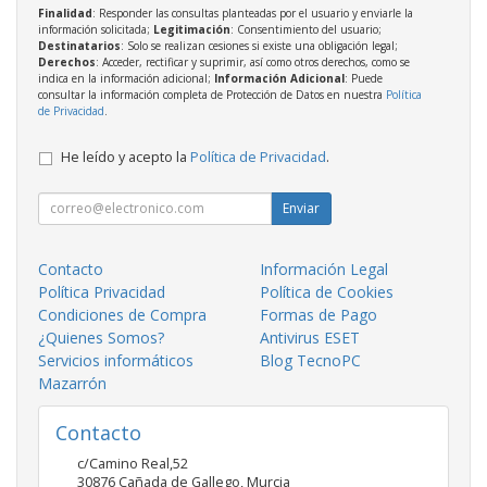
Finalidad
: Responder las consultas planteadas por el usuario y enviarle la
información solicitada;
Legitimación
: Consentimiento del usuario;
Destinatarios
: Solo se realizan cesiones si existe una obligación legal;
Derechos
: Acceder, rectificar y suprimir, así como otros derechos, como se
indica en la información adicional;
Información Adicional
: Puede
consultar la información completa de Protección de Datos en nuestra
Política
de Privacidad
.
He leído y acepto la
Política de Privacidad
.
Enviar
Contacto
Información Legal
Política Privacidad
Política de Cookies
Condiciones de Compra
Formas de Pago
¿Quienes Somos?
Antivirus ESET
Servicios informáticos
Blog TecnoPC
Mazarrón
Contacto
c/Camino Real,52
30876
Cañada de Gallego
,
Murcia