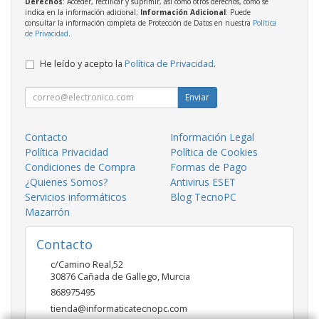
Derechos
: Acceder, rectificar y suprimir, así como otros derechos, como se
indica en la información adicional;
Información Adicional
: Puede
consultar la información completa de Protección de Datos en nuestra
Política
de Privacidad
.
He leído y acepto la
Política de Privacidad
.
Enviar
Contacto
Información Legal
Política Privacidad
Política de Cookies
Condiciones de Compra
Formas de Pago
¿Quienes Somos?
Antivirus ESET
Servicios informáticos
Blog TecnoPC
Mazarrón
Contacto
c/Camino Real,52
30876
Cañada de Gallego
,
Murcia
868975495
tienda@informaticatecnopc.com