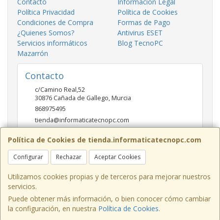
Contacto
Información Legal
Política Privacidad
Política de Cookies
Condiciones de Compra
Formas de Pago
¿Quienes Somos?
Antivirus ESET
Servicios informáticos
Blog TecnoPC
Mazarrón
Contacto
c/Camino Real,52
30876
Cañada de Gallego
,
Murcia
868975495
tienda@informaticatecnopc.com
Política de Cookies de tienda.informaticatecnopc.com
Horario
Configurar
Rechazar
Aceptar Cookies
9:00-14:00 15:00-19:30
Utilizamos cookies propias y de terceros para mejorar nuestros
servicios.
Puede obtener más información, o bien conocer cómo cambiar
c/Camino Real,52, 30876, Murcia, España. - C.I.F.: 23283452T - Tfno:
la configuración, en nuestra
Política de Cookies
.
868975495