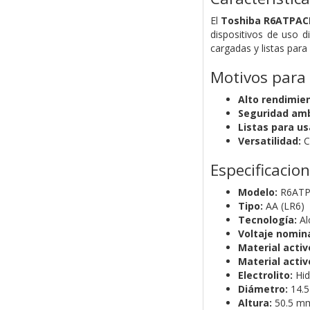
El
Toshiba R6ATPAC
dispositivos de uso d
cargadas y listas par
Motivos para
Alto rendimie
Seguridad amb
Listas para us
Versatilidad:
C
Especificacio
Modelo:
R6ATP
Tipo:
AA (LR6)
Tecnología:
Al
Voltaje nomina
Material activ
Material activ
Electrolito:
Hid
Diámetro:
14.
Altura:
50.5 m