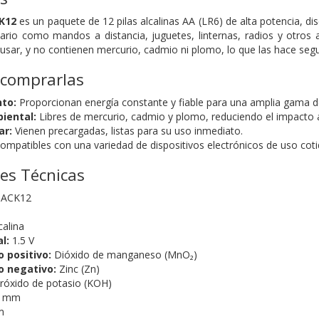
K12
es un paquete de 12 pilas alcalinas AA (LR6) de alta potencia, d
iario como mandos a distancia, juguetes, linternas, radios y otros
a usar, y no contienen mercurio, cadmio ni plomo, lo que las hace se
 comprarlas
nto:
Proporcionan energía constante y fiable para una amplia gama de
iental:
Libres de mercurio, cadmio y plomo, reduciendo el impacto 
ar:
Vienen precargadas, listas para su uso inmediato.
ompatibles con una variedad de dispositivos electrónicos de uso coti
nes Técnicas
ACK12
calina
l:
1.5 V
o positivo:
Dióxido de manganeso (MnO₂)
o negativo:
Zinc (Zn)
róxido de potasio (KOH)
5 mm
m