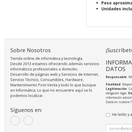
Peso aproxim
Unidades inclu
Sobre Nosotros
¡Suscríbet
Tienda online de informática y tecnología.
INFORMA
Desde 2013 estamos ofreciendo además servicios
DATOS
informáticos profesionales a domicilio.
Desarrollo de páginas web y Servicios de Internet,
Responsable
: N
Servicio Técnico, Consumibles, Hardware,
Finalidad
: Respon
Mantenimiento Post-Venta y todo lo que busque
Legitimación
: C
en Informática. Lo que no encuentre aquí se lo
obligación legal;
De
podemos localizar.
información adicio
Datos en nuestra
P
Síguenos en:
He leído y 