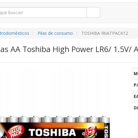
ctrodomésticos
Pilas de consumo
TOSHIBA R6ATPACK12
las AA Toshiba High Power LR6/ 1.5V/ A
M
P
E
Di