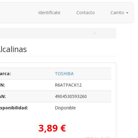
Identifícate
Contacto
Carrito
lcalinas
arca:
TOSHIBA
/N:
R6ATPACK12
AN:
4904530593260
sponibilidad:
Disponible
3,89 €