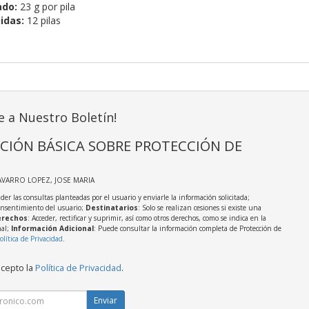
ado:
23 g por pila
idas:
12 pilas
e a Nuestro Boletín!
CIÓN BÁSICA SOBRE PROTECCIÓN DE
AVARRO LOPEZ, JOSE MARIA
der las consultas planteadas por el usuario y enviarle la información solicitada;
onsentimiento del usuario;
Destinatarios
: Solo se realizan cesiones si existe una
rechos
: Acceder, rectificar y suprimir, así como otros derechos, como se indica en la
nal;
Información Adicional
: Puede consultar la información completa de Protección de
olítica de Privacidad
.
acepto la
Política de Privacidad
.
Enviar