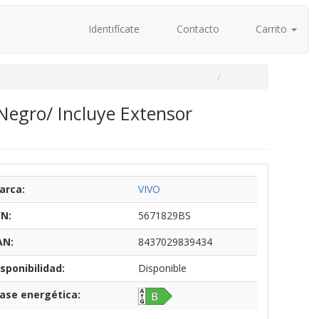
Identifícate
Contacto
Carrito
egro/ Incluye Extensor
arca:
VIVO
/N:
5671829BS
AN:
8437029839434
sponibilidad:
Disponible
lase energética: