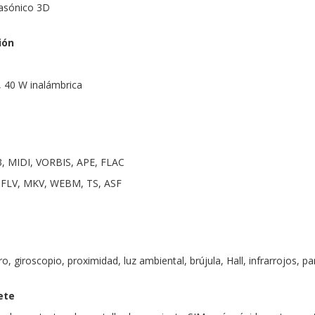
rasónico 3D
ión
, 40 W inalámbrica
, MIDI, VORBIS, APE, FLAC
, FLV, MKV, WEBM, TS, ASF
, giroscopio, proximidad, luz ambiental, brújula, Hall, infrarrojos, p
ete