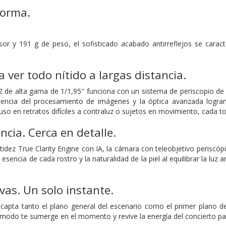
forma.
r y 191 g de peso, el sofisticado acabado antirreflejos se caract
 ver todo nítido a largas distancia.
 de alta gama de 1/1,95" funciona con un sistema de periscopio de p
encia del procesamiento de imágenes y la óptica avanzada logran q
luso en retratos difíciles a contraluz o sujetos en movimiento, cada 
ncia. Cerca en detalle.
tidez True Clarity Engine con IA, la cámara con teleobjetivo periscó
esencia de cada rostro y la naturalidad de la piel al equilibrar la luz
vas. Un solo instante.
l capta tanto el plano general del escenario como el primer plano d
e modo te sumerge en el momento y revive la energía del concierto pa