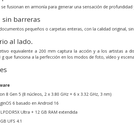
z se fusionan en armonía para generar una sensación de profundidad y 
 sin barreras
documentos pequeños o carpetas enteras, con la calidad original, sin 
io al lado.
jetivo equivalente a 200 mm captura la acción y a los artistas a 
g que funciona a la perfección en los modos de foto, vídeo y escena
nes
dware
n 8 Gen 5 (8 núcleos, 2 x 3.80 GHz + 6 x 3.32 GHz, 3 nm)
iginOS 6 basado en Android 16
LPDDR5X Ultra + 12 GB RAM extendida
 GB UFS 4.1