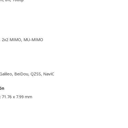
i 7, 2x2 MIMO, MU-MIMO
alileo, BeiDou, QZSS, NavIC
ón
x 71.76 x 7.99 mm