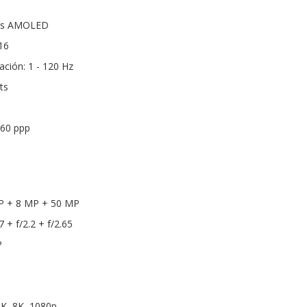
das AMOLED
16
ación: 1 - 120 Hz
ts
460 ppp
MP + 8 MP + 50 MP
7 + f/2.2 + f/2.65
P
4K, 8K, 1080p