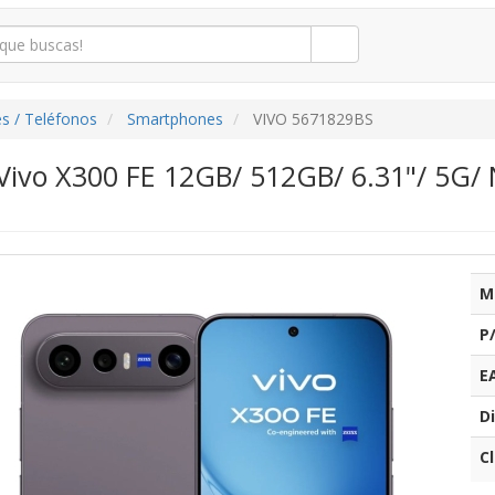
s / Teléfonos
Smartphones
VIVO 5671829BS
ivo X300 FE 12GB/ 512GB/ 6.31"/ 5G/ N
M
P
E
Di
C