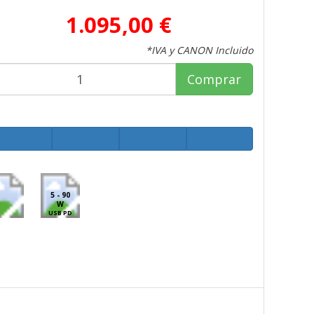
1.095,00 €
*IVA y CANON Incluido
Comprar
5 - 90
W
USB PD