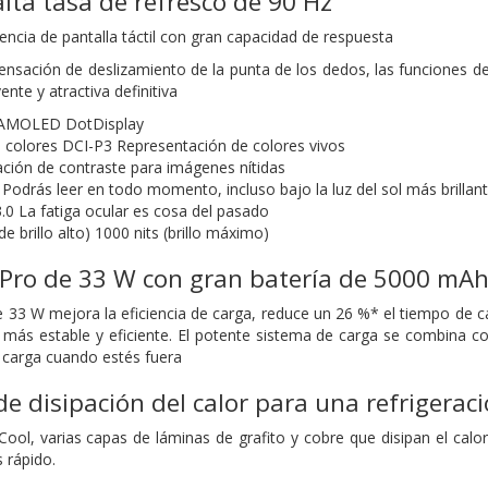
alta tasa de refresco de 90 Hz
encia de pantalla táctil con gran capacidad de respuesta
nsación de deslizamiento de la punta de los dedos, las funciones d
ente y atractiva definitiva
 AMOLED DotDisplay
colores DCI-P3 Representación de colores vivos
ación de contraste para imágenes nítidas
 Podrás leer en todo momento, incluso bajo la luz del sol más brillan
0 La fatiga ocular es cosa del pasado
e brillo alto) 1000 nits (brillo máximo)
 Pro de 33 W con gran batería de 5000 mA
e 33 W mejora la eficiencia de carga, reduce un 26 %* el tiempo de c
más estable y eficiente. El potente sistema de carga se combina c
 carga cuando estés fuera
e disipación del calor para una refrigeraci
ool, varias capas de láminas de grafito y cobre que disipan el calor 
 rápido.