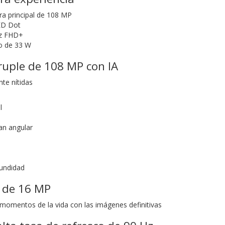
a principal de 108 MP
ED Dot
Hz FHD+
o de 33 W
uple de 108 MP con IA
te nítidas
l
an angular
undidad
e de 16 MP
momentos de la vida con las imágenes definitivas