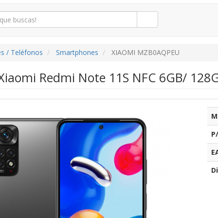
s / Teléfonos
Smartphones
XIAOMI MZB0AQPEU
iaomi Redmi Note 11S NFC 6GB/ 128GB/
M
P
E
Di