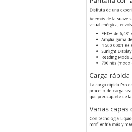
Pantalla con 
Disfruta de una experi
Además de la suave se
visual enérgica, envolv
FHD+ de 6,43"
Amplia gama de 
4 500 000:1 Rel
Sunlight Display
Reading Mode 3.
700 nits (modo d
Carga rápida
La carga rápida Pro d
proceso de carga sea 
que preocuparte de la
Varias capas d
Con tecnología LiquidC
mm² enfría más y más