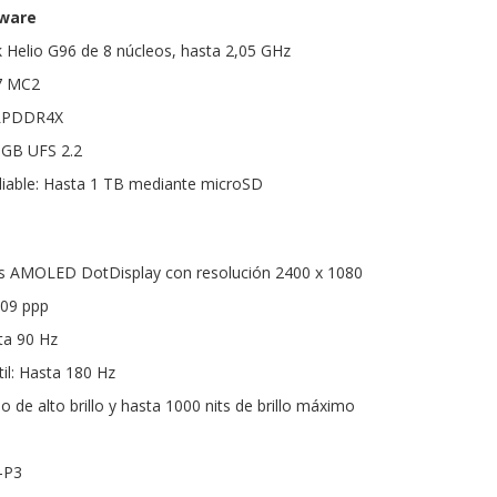
dware
 Helio G96 de 8 núcleos, hasta 2,05 GHz
7 MC2
 LPDDR4X
 GB UFS 2.2
able: Hasta 1 TB mediante microSD
das AMOLED DotDisplay con resolución 2400 x 1080
409 ppp
ta 90 Hz
il: Hasta 180 Hz
do de alto brillo y hasta 1000 nits de brillo máximo
1
-P3