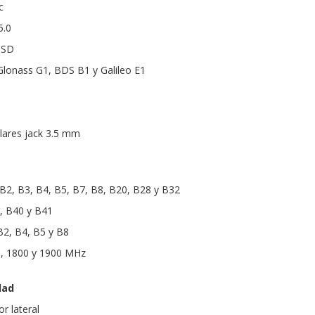
c
5.0
oSD
Glonass G1, BDS B1 y Galileo E1
ulares jack 3.5 mm
B2, B3, B4, B5, B7, B8, B20, B28 y B32
, B40 y B41
2, B4, B5 y B8
, 1800 y 1900 MHz
dad
r lateral