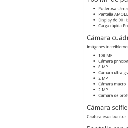
Poderosa cámar
Pantalla AMOL
Display de 90 
Carga rápida Pr
Cámara cuádr
Imágenes increíblemen
108 MP
Cámara principa
8 MP
Cámara ultra gr
2 MP
Cámara macro
2 MP
Cámara de prof
Cámara selfi
Captura esos bonitos 