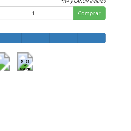
*IVA y CANON Incluido
Comprar
5 - 33
W
USB PD