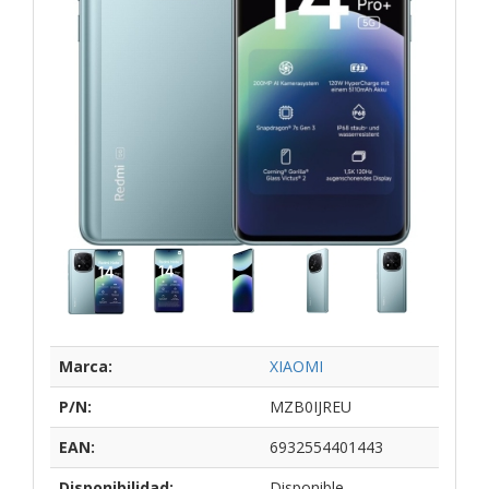
Marca:
XIAOMI
P/N:
MZB0IJREU
EAN:
6932554401443
Disponibilidad:
Disponible