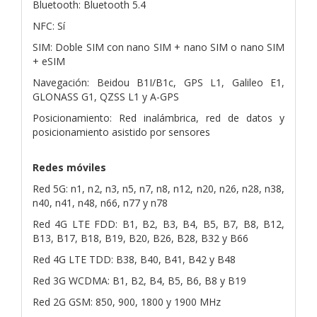
Bluetooth: Bluetooth 5.4
NFC: Sí
SIM: Doble SIM con nano SIM + nano SIM o nano SIM
+ eSIM
Navegación: Beidou B1I/B1c, GPS L1, Galileo E1,
GLONASS G1, QZSS L1 y A-GPS
Posicionamiento: Red inalámbrica, red de datos y
posicionamiento asistido por sensores
Redes móviles
Red 5G: n1, n2, n3, n5, n7, n8, n12, n20, n26, n28, n38,
n40, n41, n48, n66, n77 y n78
Red 4G LTE FDD: B1, B2, B3, B4, B5, B7, B8, B12,
B13, B17, B18, B19, B20, B26, B28, B32 y B66
Red 4G LTE TDD: B38, B40, B41, B42 y B48
Red 3G WCDMA: B1, B2, B4, B5, B6, B8 y B19
Red 2G GSM: 850, 900, 1800 y 1900 MHz