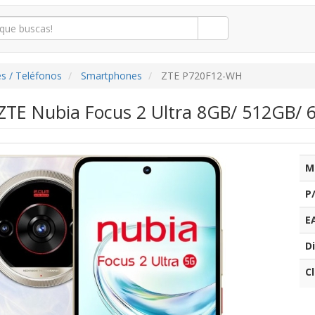
s / Teléfonos
Smartphones
ZTE P720F12-WH
TE Nubia Focus 2 Ultra 8GB/ 512GB/ 6
M
P
E
Di
C