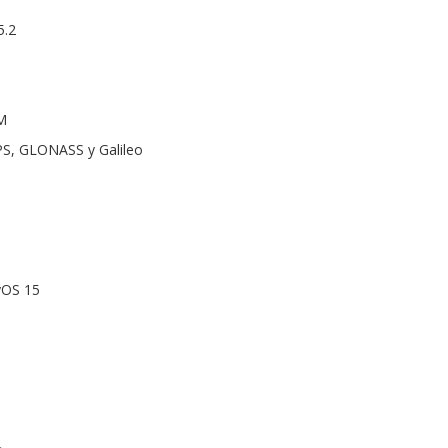
5.2
M
S, GLONASS y Galileo
yOS 15