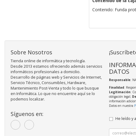
Contenido de la caj
Contenido: Funda prot
Sobre Nosotros
¡Suscríbet
Tienda online de informática y tecnología.
INFORMA
Desde 2013 estamos ofreciendo además servicios
DATOS
informáticos profesionales a domicilio.
Desarrollo de páginas web y Servicios de Internet,
Responsable
: N
Servicio Técnico, Consumibles, Hardware,
Finalidad
: Respon
Mantenimiento Post-Venta y todo lo que busque
Legitimación
: C
en Informática. Lo que no encuentre aquí se lo
obligación legal;
De
podemos localizar.
información adicio
Datos en nuestra
P
Síguenos en:
He leído y 