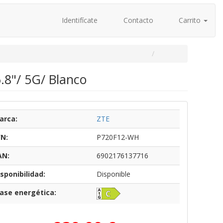
Identifícate
Contacto
Carrito
.8"/ 5G/ Blanco
arca:
ZTE
/N:
P720F12-WH
AN:
6902176137716
sponibilidad:
Disponible
lase energética: