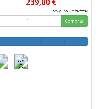
239,00 €
*IVA y CANON Incluido
Comprar
5 - 27
W
USB PD