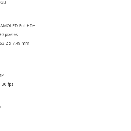
 GB
as AMOLED Full HD+
80 píxeles
163,2 x 7,49 mm
MP
 30 fps
P