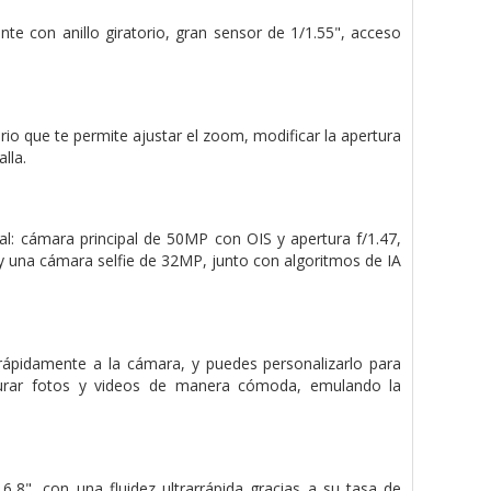
nte con anillo giratorio, gran sensor de 1/1.55", acceso
orio que te permite ajustar el zoom, modificar la apertura
lla.
al: cámara principal de 50MP con OIS y apertura f/1.47,
 y una cámara selfie de 32MP, junto con algoritmos de IA
 rápidamente a la cámara, y puedes personalizarlo para
pturar fotos y videos de manera cómoda, emulando la
,8", con una fluidez ultrarrápida gracias a su tasa de