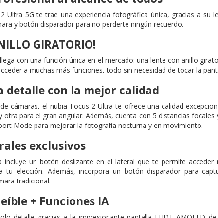
2 Ultra 5G te trae una experiencia fotográfica única, gracias a su le
ámara y botón disparador para no perderte ningún recuerdo.
ANILLO GIRATORIO!
 llega con una función única en el mercado: una lente con anillo girat
acceder a muchas más funciones, todo sin necesidad de tocar la panta
 detalle con la mejor calidad
 de cámaras, el nubia Focus 2 Ultra te ofrece una calidad excepcion
y otra para el gran angular. Además, cuenta con 5 distancias focales
ort Mode para mejorar la fotografía nocturna y en movimiento.
rales exclusivos
a incluye un botón deslizante en el lateral que te permite acceder
 a tu elección. Además, incorpora un botón disparador para ca
ara tradicional.
reíble + Funciones IA
solo detalle gracias a la impresionante pantalla FHD+ AMOLED de 6