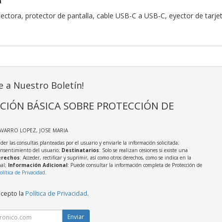
a
ectora, protector de pantalla, cable USB-C a USB-C, eyector de tarje
e a Nuestro Boletín!
CIÓN BÁSICA SOBRE PROTECCIÓN DE
AVARRO LOPEZ, JOSE MARIA
der las consultas planteadas por el usuario y enviarle la información solicitada;
onsentimiento del usuario;
Destinatarios
: Solo se realizan cesiones si existe una
rechos
: Acceder, rectificar y suprimir, así como otros derechos, como se indica en la
nal;
Información Adicional
: Puede consultar la información completa de Protección de
olítica de Privacidad
.
acepto la
Política de Privacidad
.
Enviar