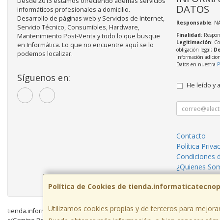
Desde 2013 estamos ofreciendo además servicios
DATOS
informáticos profesionales a domicilio.
Desarrollo de páginas web y Servicios de Internet,
Responsable
: N
Servicio Técnico, Consumibles, Hardware,
Finalidad
: Respon
Mantenimiento Post-Venta y todo lo que busque
Legitimación
: C
en Informática. Lo que no encuentre aquí se lo
obligación legal;
De
podemos localizar.
información adicio
Datos en nuestra
P
Síguenos en:
He leído y 
Contacto
Política Priva
Condiciones 
¿Quienes So
Servicios inf
Política de Cookies de tienda.informaticatecno
Utilizamos cookies propias y de terceros para mejorar
tienda.informaticatecnopc.com © 2026