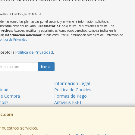
AVARRO LOPEZ, JOSE MARIA
der las consultas planteadas por el usuario y enviarle la información solicitada;
onsentimiento del usuario;
Destinatarios
: Solo se realizan cesiones si existe una
rechos
: Acceder, rectificar y suprimir, así como otros derechos, como se indica en la
nal;
Información Adicional
: Puede consultar la información completa de Protección de
olítica de Privacidad
.
acepto la
Política de Privacidad
.
Enviar
Información Legal
cidad
Política de Cookies
de Compra
Formas de Pago
mos?
Antivirus ESET
ormáticos Mazarrón
Blog TecnoPC
pc.com
 nuestros servicios.