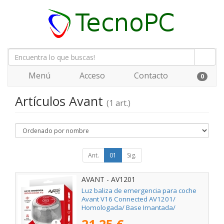
Menú
Acceso
Contacto
0
Artículos Avant
(1 art.)
Ant.
01
Sig.
AVANT - AV1201
Luz baliza de emergencia para coche
Avant V16 Connected AV1201/
Homologada/ Base Imantada/
Geolocalizable/ Funciona a Pilas