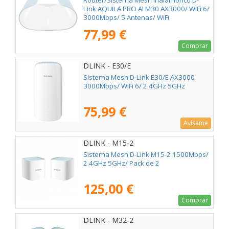
Router/Sistema Mesh Inalámbrico D-
Link AQUILA PRO AI M30 AX3000/ WiFi 6/
3000Mbps/ 5 Antenas/ WiFi
802.11ax/ac/n/g/b/k/v/a/h
77,99 €
Comprar
DLINK - E30/E
Sistema Mesh D-Link E30/E AX3000
3000Mbps/ WiFi 6/ 2.4GHz 5GHz
75,99 €
Avísame
DLINK - M15-2
Sistema Mesh D-Link M15-2 1500Mbps/
2.4GHz 5GHz/ Pack de 2
125,00 €
Comprar
DLINK - M32-2