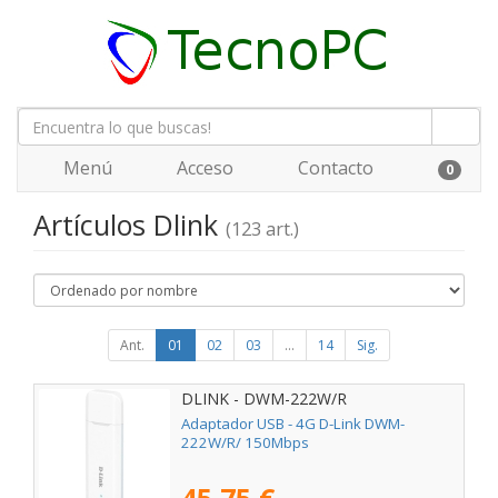
Menú
Acceso
Contacto
0
Artículos Dlink
(123 art.)
Ant.
01
02
03
...
14
Sig.
DLINK - DWM-222W/R
Adaptador USB - 4G D-Link DWM-
222W/R/ 150Mbps