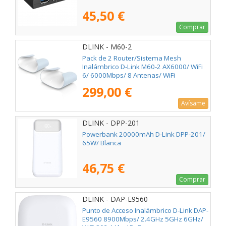
45,50 €
Comprar
DLINK - M60-2
Pack de 2 Router/Sistema Mesh
Inalámbrico D-Link M60-2 AX6000/ WiFi
6/ 6000Mbps/ 8 Antenas/ WiFi
802.11ax/ac/n/g/b/k/v/a/h
299,00 €
Avísame
DLINK - DPP-201
Powerbank 20000mAh D-Link DPP-201/
65W/ Blanca
46,75 €
Comprar
DLINK - DAP-E9560
Punto de Acceso Inalámbrico D-Link DAP-
E9560 8900Mbps/ 2.4GHz 5GHz 6GHz/