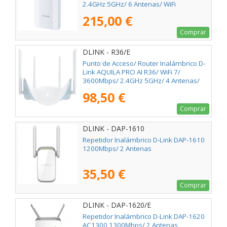
2.4GHz 5GHz/ 6 Antenas/ WiFi
802.11/ax/ac/n/a/ - n/b/g
215,00 €
Comprar
DLINK - R36/E
Punto de Acceso/ Router Inalámbrico D-
Link AQUILA PRO AI R36/ WiFi 7/
3600Mbps/ 2.4GHz 5GHz/ 4 Antenas/
WiFi 802.11be/ax/ac/n/a/ - n/b/g
98,50 €
Comprar
DLINK - DAP-1610
Repetidor Inalámbrico D-Link DAP-1610
1200Mbps/ 2 Antenas
35,50 €
Comprar
DLINK - DAP-1620/E
Repetidor Inalámbrico D-Link DAP-1620
AC1300 1300Mbps/ 2 Antenas