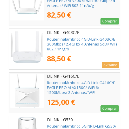
EAGLE PRO AI N300 Smart 300Mbps/ 4
Antenas/ WiFi 802.11n/b/g
82,50 €
Comprar
DLINK - G403C/E
Router Inalámbrico 4G D-Link G403C/E
300Mbps/ 2.4GHz/ 4 Antenas 5dBi/ WiFi
802.11n/g/b
88,50 €
Avísame
DLINK - G416C/E
Router Inalámbrico 4G D-Link G416C/E
EAGLE PRO AI AX1500/ WiFi 6/
1500Mbps/ 2 Antenas/ WiFi
802.11ax/ac/n/a/ - n/b/g
125,00 €
Comprar
DLINK - G530
Router Inalámbrico 5G NR D-Link G530/