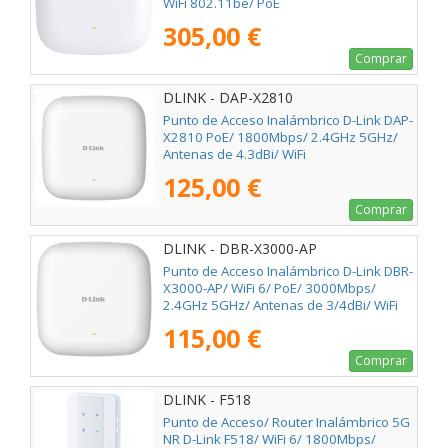
WiFi 802.11be/ PoE
305,00 €
Comprar
DLINK - DAP-X2810
Punto de Acceso Inalámbrico D-Link DAP-
X2810 PoE/ 1800Mbps/ 2.4GHz 5GHz/
Antenas de 4.3dBi/ WiFi
802.11ax/ac/n/b/g
125,00 €
Comprar
DLINK - DBR-X3000-AP
Punto de Acceso Inalámbrico D-Link DBR-
X3000-AP/ WiFi 6/ PoE/ 3000Mbps/
2.4GHz 5GHz/ Antenas de 3/4dBi/ WiFi
802.11ax
115,00 €
Comprar
DLINK - F518
Punto de Acceso/ Router Inalámbrico 5G
NR D-Link F518/ WiFi 6/ 1800Mbps/