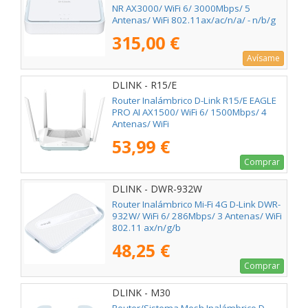
NR AX3000/ WiFi 6/ 3000Mbps/ 5
Antenas/ WiFi 802.11ax/ac/n/a/ - n/b/g
315,00 €
Avísame
DLINK - R15/E
Router Inalámbrico D-Link R15/E EAGLE
PRO AI AX1500/ WiFi 6/ 1500Mbps/ 4
Antenas/ WiFi
802.11ax/ac/n/g/b/k/v/a/h
53,99 €
Comprar
DLINK - DWR-932W
Router Inalámbrico Mi-Fi 4G D-Link DWR-
932W/ WiFi 6/ 286Mbps/ 3 Antenas/ WiFi
802.11 ax/n/g/b
48,25 €
Comprar
DLINK - M30