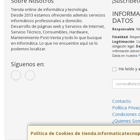
Sobre Nosotros
¡Suscríbet
Tienda online de informática y tecnología.
INFORMA
Desde 2013 estamos ofreciendo además servicios
DATOS
informáticos profesionales a domicilio.
Desarrollo de páginas web y Servicios de Internet,
Responsable
: N
Servicio Técnico, Consumibles, Hardware,
Finalidad
: Respon
Mantenimiento Post-Venta y todo lo que busque
Legitimación
: C
en Informática. Lo que no encuentre aquí se lo
obligación legal;
De
podemos localizar.
información adicio
Datos en nuestra
P
Síguenos en:
He leído y 
Contacto
Política Priva
Condiciones 
¿Quienes So
Servicios inf
Política de Cookies de tienda.informaticatecno