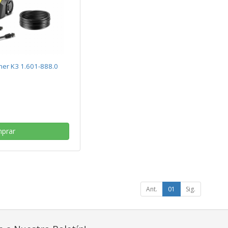
her K3 1.601-888.0
prar
Ant.
01
Sig.