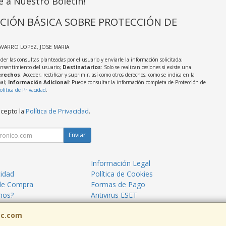
e a Nuestro Boletín!
CIÓN BÁSICA SOBRE PROTECCIÓN DE
AVARRO LOPEZ, JOSE MARIA
der las consultas planteadas por el usuario y enviarle la información solicitada;
onsentimiento del usuario;
Destinatarios
: Solo se realizan cesiones si existe una
rechos
: Acceder, rectificar y suprimir, así como otros derechos, como se indica en la
nal;
Información Adicional
: Puede consultar la información completa de Protección de
olítica de Privacidad
.
acepto la
Política de Privacidad
.
Enviar
Información Legal
cidad
Política de Cookies
de Compra
Formas de Pago
mos?
Antivirus ESET
ormáticos Mazarrón
Blog TecnoPC
pc.com