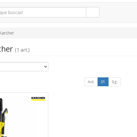
Karcher
rcher
(1 art.)
Ant.
01
Sig.