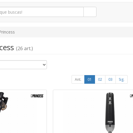
Princess
ncess
(26 art.)
Ant.
01
02
03
Sig.