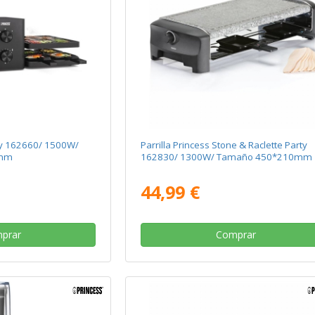
ify 162660/ 1500W/
Parrilla Princess Stone & Raclette Party
0mm
162830/ 1300W/ Tamaño 450*210mm
44,99 €
prar
Comprar