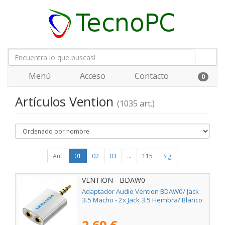
Menú
Acceso
Contacto
0
Artículos Vention
(1035 art.)
Ant.
01
02
03
...
115
Sig.
VENTION - BDAW0
Adaptador Audio Vention BDAW0/ Jack
3.5 Macho - 2x Jack 3.5 Hembra/ Blanco