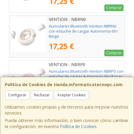
17,25 €
Comprar
VENTION - NBRN0
Auriculares Bluetooth Vention NBRN0
con estuche de carga/ Autonomía 6h/
Beige
17,25 €
Comprar
VENTION - NBRP0
Auriculares Bluetooth Vention NBRP0 con
estuche de carga/ Autonomía 6h/ Rosas
Política de Cookies de tienda.informaticatecnopc.com
17,25 €
Configurar
Rechazar
Aceptar Cookies
Comprar
Utilizamos cookies propias y de terceros para mejorar nuestros
VENTION - NBSB0
servicios.
Auriculares Bluetooth Vention Open Ear
Puede obtener más información, o bien conocer cómo cambiar
013 con estuche de carga/ Autonomía
la configuración, en nuestra
Política de Cookies
.
8h/ Negros