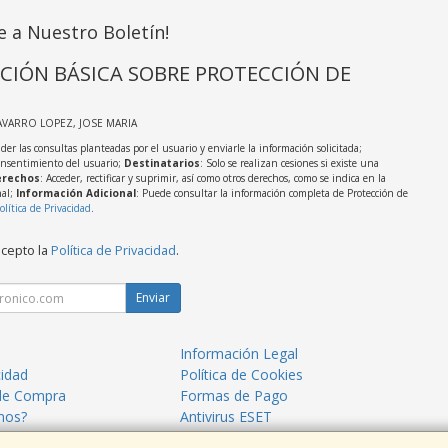
e a Nuestro Boletín!
CIÓN BÁSICA SOBRE PROTECCIÓN DE
AVARRO LOPEZ, JOSE MARIA
der las consultas planteadas por el usuario y enviarle la información solicitada;
onsentimiento del usuario;
Destinatarios
: Solo se realizan cesiones si existe una
rechos
: Acceder, rectificar y suprimir, así como otros derechos, como se indica en la
nal;
Información Adicional
: Puede consultar la información completa de Protección de
olítica de Privacidad
.
acepto la
Política de Privacidad
.
Enviar
Información Legal
cidad
Política de Cookies
de Compra
Formas de Pago
mos?
Antivirus ESET
ormáticos Mazarrón
Blog TecnoPC