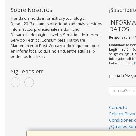
Sobre Nosotros
¡Suscríbet
Tienda online de informática y tecnología.
INFORMA
Desde 2013 estamos ofreciendo además servicios
DATOS
informáticos profesionales a domicilio.
Desarrollo de páginas web y Servicios de Internet,
Responsable
: N
Servicio Técnico, Consumibles, Hardware,
Finalidad
: Respon
Mantenimiento Post-Venta y todo lo que busque
Legitimación
: C
en Informática. Lo que no encuentre aquí se lo
obligación legal;
De
podemos localizar.
información adicio
Datos en nuestra
P
Síguenos en:
He leído y 
Contacto
Política Priva
Condiciones 
¿Quienes So
Servicios inf