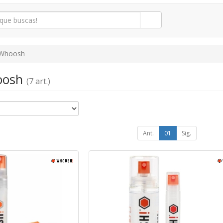
Whoosh
hoosh
(7 art.)
Ant.
01
Sig.