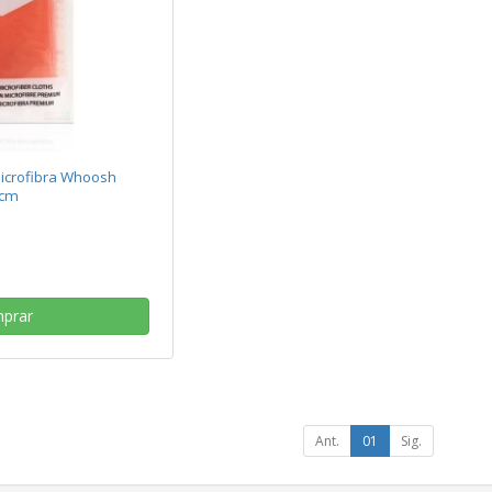
icrofibra Whoosh
 cm
prar
Ant.
01
Sig.